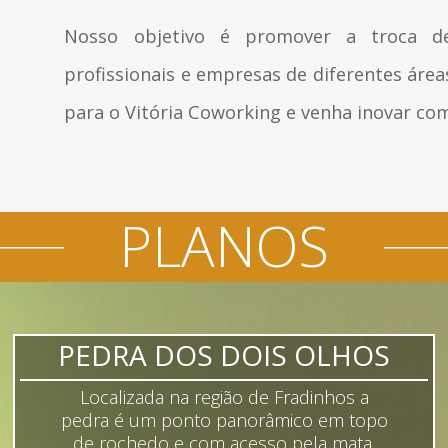
Nosso objetivo é promover a troca de
profissionais e empresas de diferentes áreas
para o Vitória Coworking e venha inovar com
PLANOS
PEDRA DOS DOIS OLHOS
Localizada na região de Fradinhos a
pedra é um ponto panorâmico em topo
de rochedo e com acesso pela mata.