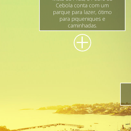
Cebola conta com um
parque para lazer, ótimo
para piqueniques e
caminhadas.